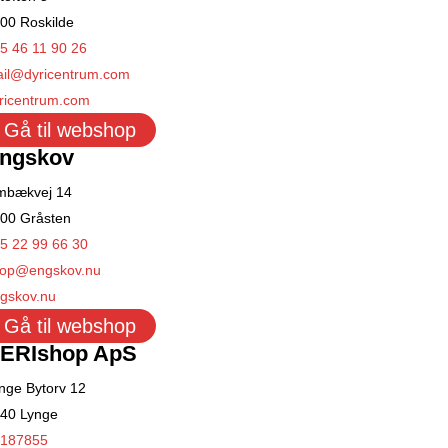
00 Roskilde
5 46 11 90 26
il@dyricentrum.com
ricentrum.com
Gå til webshop
ngskov
mbækvej 14
00 Gråsten
5 22 99 66 30
op@engskov.nu
gskov.nu
Gå til webshop
ERIshop ApS
nge Bytorv 12
40 Lynge
187855