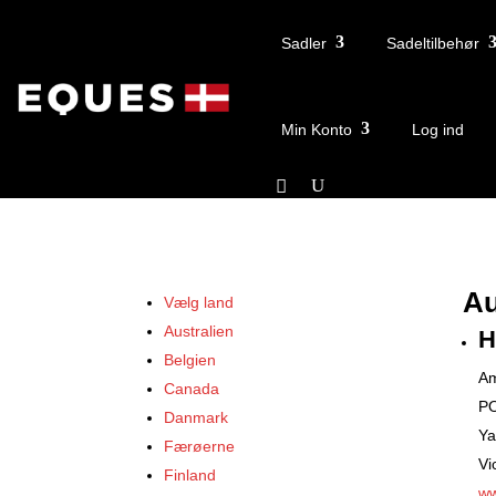
Sadler
Sadeltilbehør
Min Konto
Log ind
Au
Vælg land
Australien
H
Belgien
Am
Canada
PO
Danmark
Y
Færøerne
Vi
Finland
ww