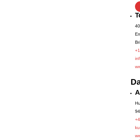
T
40
En
Br
+1
in
ww
D
A
Hu
94
+4
ku
ww