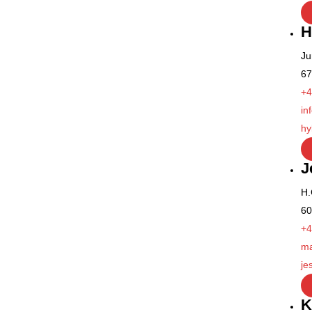
H
Ju
6
+4
in
hy
J
H.
60
+4
ma
je
K