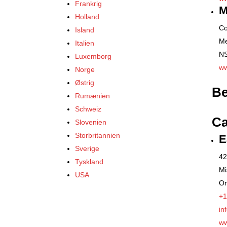
Frankrig
M
Holland
Co
Island
Me
Italien
N
Luxemborg
ww
Norge
Østrig
Be
Rumænien
Schweiz
C
Slovenien
Storbritannien
E
Sverige
42
Tyskland
Mi
USA
On
+1
in
ww