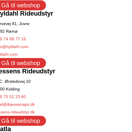
Gå til webshop
yldahl Rideudstyr
rvevej 81, Juvre
792 Rømø
5 74 68 77 16
fo@hyldahl.com
ldahl.com
Gå til webshop
essens Rideudstyr
C. Ørstedsvej 10
00 Kolding
5 75 52 23 60
il@ibjessenaps.dk
ssens-rideudstyr.dk
Gå til webshop
atla