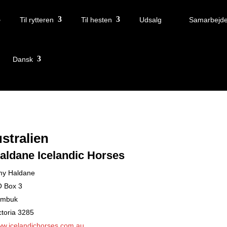
Til rytteren
Til hesten
Udsalg
Samarbejde
Dansk
stralien
aldane Icelandic Horses
y Haldane
 Box 3
ambuk
ctoria 3285
w.icelandichorses.com.au