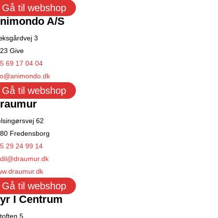
Gå til webshop
nimondo A/S
ksgårdvej 3
23 Give
5 69 17 04 04
fo@animondo.dk
Gå til webshop
raumur
lsingørsvej 62
80 Fredensborg
5 29 24 99 14
dil@draumur.dk
w.draumur.dk
Gå til webshop
yr I Centrum
toften 5