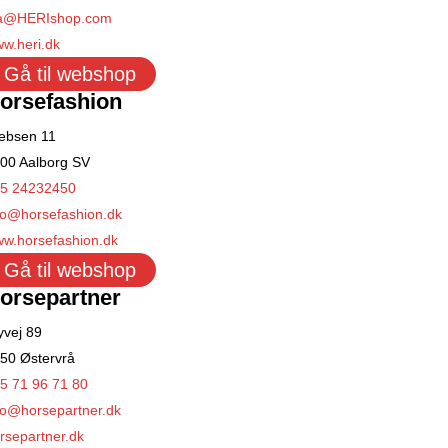
a@HERIshop.com
w.heri.dk
Gå til webshop
orsefashion
ebsen 11
00 Aalborg SV
5 24232450
fo@horsefashion.dk
w.horsefashion.dk
Gå til webshop
orsepartner
yvej 89
50 Østervrå
5 71 96 71 80
fo@horsepartner.dk
rsepartner.dk