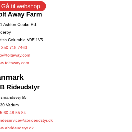
Gå til webshop
olt Away Farm
1 Ashton Cooke Rd.
derby
itish Columbia V0E 1V5
 250 718 7463
fo@toltaway.com
w.toltaway.com
anmark
B Rideudstyr
smandsvej 65
30 Vadum
5 60 48 55 84
ndeservice@abrideudstyr.dk
w.abrideudstyr.dk