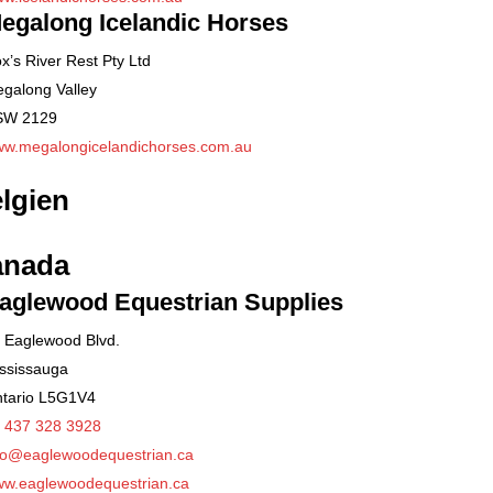
egalong Icelandic Horses
x’s River Rest Pty Ltd
galong Valley
SW 2129
w.megalongicelandichorses.com.au
lgien
anada
aglewood Equestrian Supplies
 Eaglewood Blvd.
ssissauga
tario L5G1V4
 437 328 3928
fo@eaglewoodequestrian.ca
w.eaglewoodequestrian.ca