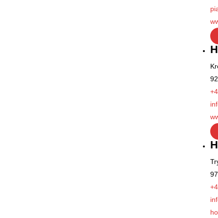
pi
ww
H
Kr
92
+4
in
ww
H
Tr
97
+4
in
ho