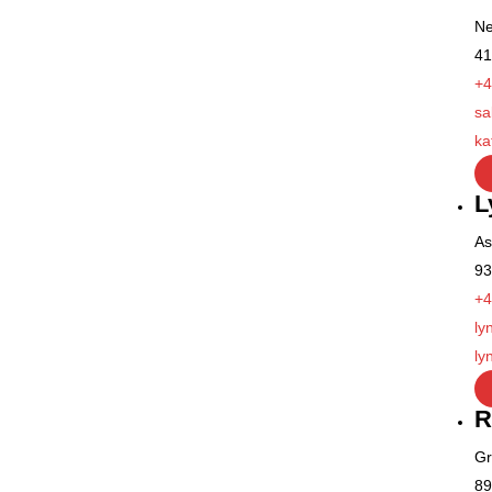
Ne
41
+4
sa
ka
L
As
93
+4
ly
ly
R
Gr
89