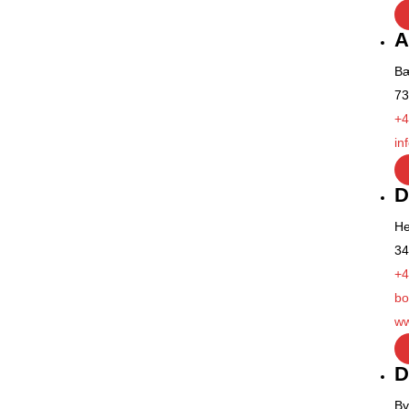
A
Bæ
73
+4
in
D
He
34
+4
bo
ww
D
By