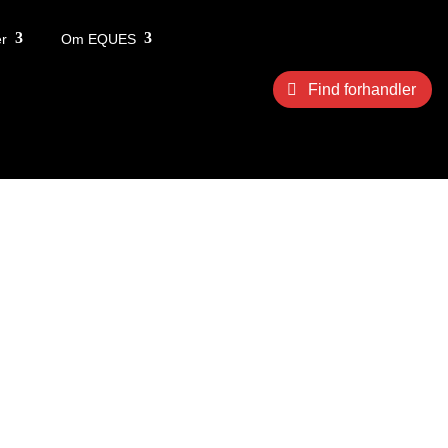
r
Om EQUES
Find forhandler