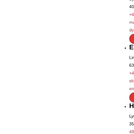
40
+4
ma
dy
E
Li
63
+4
sh
en
H
Ly
35
48